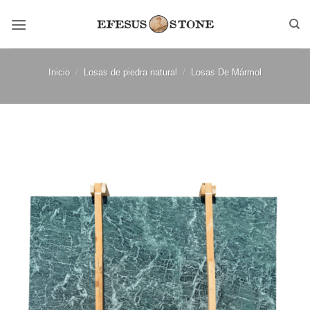
Saltar
al
contenido
Inicio
/
Losas de piedra natural
/
Losas De Mármol