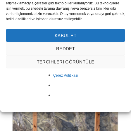
erişmek amacıyla çerezler gibi teknolojiler kullanıyoruz. Bu teknolojilere
izin vermek, bu sitedeki tarama davranışı veya benzersiz kimlikler gibi
verileri işlememize izin verecektir. Onay vermemek veya onayı geri çekmek,
belirli özellikleri ve işlevleri olumsuz etkileyebilir.
KABUL ET
Tabla de Mármol Turtle (Verde Tortuga)
REDDET
TERCIHLERI GÖRÜNTÜLE
Çerez Politikası