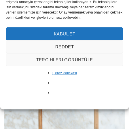
erişmek amacıyla çerezler gibi teknolojiler kullanıyoruz. Bu teknolojilere
izin vermek, bu sitedeki tarama davranışı veya benzersiz kimlikler gibi
verileri işlememize izin verecektir. Onay vermemek veya onayı geri çekmek,
belirli özellikleri ve işlevleri olumsuz etkileyebilir.
KABUL ET
Panda Emerald Marble 1001
REDDET
TERCIHLERI GÖRÜNTÜLE
Çerez Politikası