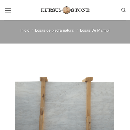
Saltar
al
contenido
Inicio
/
Losas de piedra natural
/
Losas De Mármol