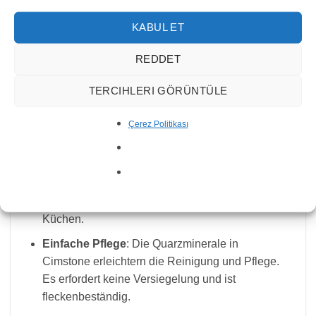
schwere Gegenstände beschädigt werden.
KABUL ET
Cimstone
REDDET
Cimstone hingegen ist ein hergestelltes Produkt aus
Quarz und Polyesterharzen. Es ist so konzipiert,
TERCIHLERI GÖRÜNTÜLE
dass es langlebig und pflegeleicht ist.
Çerez Politikası
Vorteile:
Langlebigkeit
: Cimstone ist widerstandsfähiger
gegen Stöße und Kratzer als Marmor und daher
eine langlebige Wahl für stark frequentierte
Küchen.
Einfache Pflege
: Die Quarzminerale in
Cimstone erleichtern die Reinigung und Pflege.
Es erfordert keine Versiegelung und ist
fleckenbeständig.