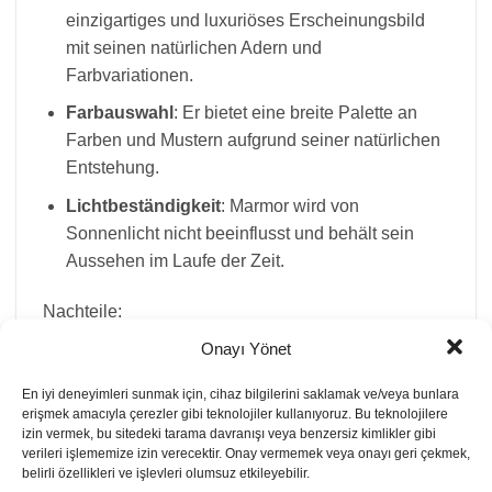
einzigartiges und luxuriöses Erscheinungsbild
mit seinen natürlichen Adern und
Farbvariationen.
Farbauswahl
: Er bietet eine breite Palette an
Farben und Mustern aufgrund seiner natürlichen
Entstehung.
Lichtbeständigkeit
: Marmor wird von
Sonnenlicht nicht beeinflusst und behält sein
Aussehen im Laufe der Zeit.
Nachteile:
Onayı Yönet
Pflegeaufwand:
Marmor erfordert mehr Pflege
als Cimstone. Er muss regelmäßig versiegelt
En iyi deneyimleri sunmak için, cihaz bilgilerini saklamak ve/veya bunlara
erişmek amacıyla çerezler gibi teknolojiler kullanıyoruz. Bu teknolojilere
werden, um Flecken und Schäden zu vermeiden.
izin vermek, bu sitedeki tarama davranışı veya benzersiz kimlikler gibi
Stoßempfindlichkeit
: Marmorarbeitsplatten sind
verileri işlememize izin verecektir. Onay vermemek veya onayı geri çekmek,
belirli özellikleri ve işlevleri olumsuz etkileyebilir.
weniger stoßfest und können leichter durch