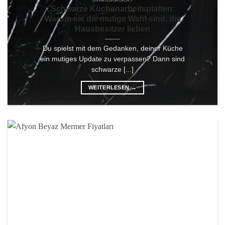
UNKATEGORISIERT
Schwarze Küchenarbeitsplatten:
Warum sie die mutige Wahl sind, die
Hausbesitzer lieben
Du spielst mit dem Gedanken, deiner Küche
ein mutiges Update zu verpassen? Dann sind
schwarze [...]
WEITERLESEN
→