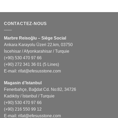
CONTACTEZ-NOUS
Marbre Reisoğlu – Siège Social
Ankara Karayolu Üzeri 22.km, 03750
İscehisar / Afyonkarahisar / Turquie
(+90) 530 470 97 66
(+90) 272 341 36 01
(5 Lines)
E-mail:
rifat@efesusstone.com
Magasin d’Istanbul
Fenerbahçe, Bağdat Cd. No:82, 34726
Kadıköy / İstanbul / Turquie
(+90) 530 470 97 66
(+90) 216 550 99 12
E-mail:
rifat@efesusstone.com