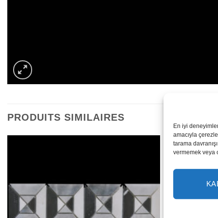
PRODUITS SIMILAIRES
En iyi deneyimle
amacıyla çerezler
tarama davranışı 
vermemek veya ona
KA