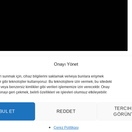
Onayı Yönet
ri sunmak için, cihaz bilgilerini saklamak ve/veya bunlara erişmek
 gibi teknolojiler kullanıyoruz. Bu teknolojilere izin vermek, bu sitedeki
veya benzersiz kimlikler gibi verileri işlememize izin verecektir. Onay
yı geri çekmek, belirli özellikleri ve işlevleri olumsuz etkileyebilir.
TERCIH
BUL ET
REDDET
GÖRÜN
Çerez Politikası