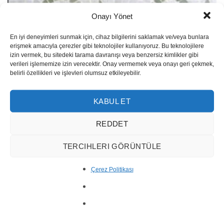
Onayı Yönet
En iyi deneyimleri sunmak için, cihaz bilgilerini saklamak ve/veya bunlara
erişmek amacıyla çerezler gibi teknolojiler kullanıyoruz. Bu teknolojilere
izin vermek, bu sitedeki tarama davranışı veya benzersiz kimlikler gibi
verileri işlememize izin verecektir. Onay vermemek veya onayı geri çekmek,
belirli özellikleri ve işlevleri olumsuz etkileyebilir.
KABUL ET
Mosaïque Bordure BM28
REDDET
TERCIHLERI GÖRÜNTÜLE
Çerez Politikası