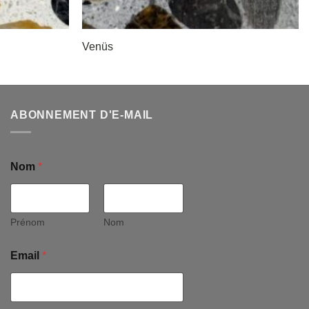
Venüs
ABONNEMENT D'E-MAIL
Nom
*
Prénom
Nom
Email
*