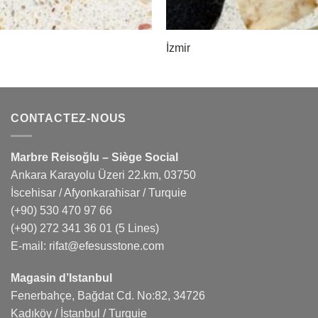
İzmir
CONTACTEZ-NOUS
Marbre Reisoğlu – Siège Social
Ankara Karayolu Üzeri 22.km, 03750
İscehisar / Afyonkarahisar / Turquie
(+90) 530 470 97 66
(+90) 272 341 36 01
(5 Lines)
E-mail:
rifat@efesusstone.com
Magasin d’Istanbul
Fenerbahçe, Bağdat Cd. No:82, 34726
Kadıköy / İstanbul / Turquie