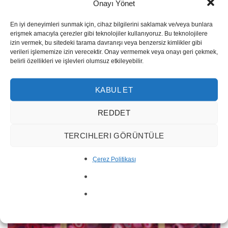
Onayı Yönet
En iyi deneyimleri sunmak için, cihaz bilgilerini saklamak ve/veya bunlara
erişmek amacıyla çerezler gibi teknolojiler kullanıyoruz. Bu teknolojilere
izin vermek, bu sitedeki tarama davranışı veya benzersiz kimlikler gibi
verileri işlememize izin verecektir. Onay vermemek veya onayı geri çekmek,
belirli özellikleri ve işlevleri olumsuz etkileyebilir.
KABUL ET
REDDET
Tabla de Mármol Green Agate
TERCIHLERI GÖRÜNTÜLE
Çerez Politikası