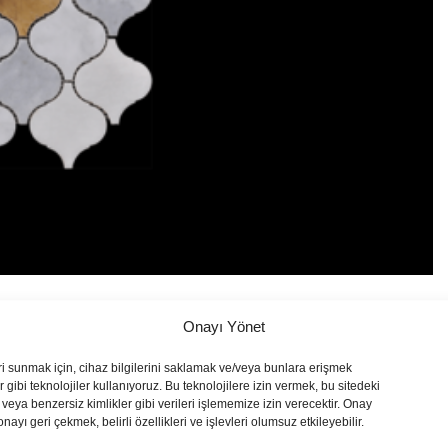
Onayı Yönet
ri sunmak için, cihaz bilgilerini saklamak ve/veya bunlara erişmek
 gibi teknolojiler kullanıyoruz. Bu teknolojilere izin vermek, bu sitedeki
veya benzersiz kimlikler gibi verileri işlememize izin verecektir. Onay
yı geri çekmek, belirli özellikleri ve işlevleri olumsuz etkileyebilir.