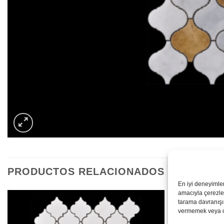
PRODUCTOS RELACIONADOS
En iyi deneyimle
amacıyla çerezler
tarama davranışı 
vermemek veya ona