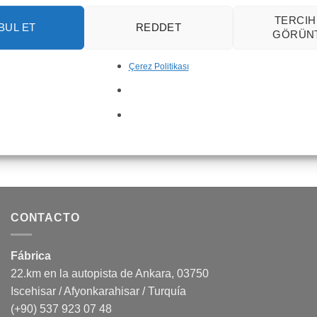
TERCIH
BUL ET
REDDET
GÖRÜN
Çerez Politikası
Chorro De Agua WJC-03
Mosaico De Chorro De Agua 
CONTACTO
Fábrica
22.km en la autopista de Ankara, 03750
Iscehisar / Afyonkarahisar / Turquía
(+90) 537 923 07 48