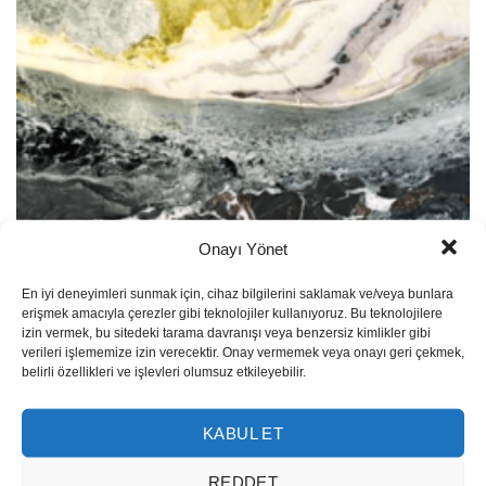
Onayı Yönet
Emerald 101
En iyi deneyimleri sunmak için, cihaz bilgilerini saklamak ve/veya bunlara
erişmek amacıyla çerezler gibi teknolojiler kullanıyoruz. Bu teknolojilere
izin vermek, bu sitedeki tarama davranışı veya benzersiz kimlikler gibi
verileri işlememize izin verecektir. Onay vermemek veya onayı geri çekmek,
belirli özellikleri ve işlevleri olumsuz etkileyebilir.
KABUL ET
REDDET