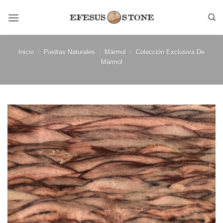
Saltar
al
contenido
Inicio
/
Piedras Naturales
/
Mármol
/
Colección Exclusiva De
Mármol