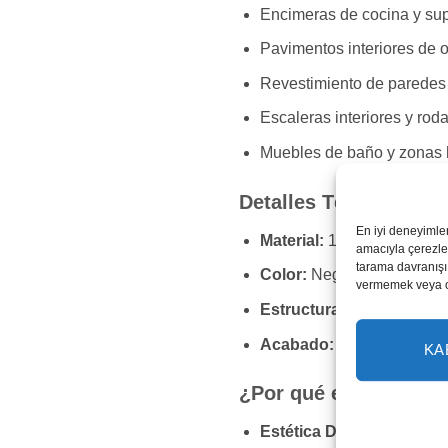
Encimeras de cocina y supe
Pavimentos interiores de o
Revestimiento de paredes 
Escaleras interiores y roda
Muebles de baño y zonas
Detalles Técnicos
En iyi deneyimle
Material:
100% Granito Nat
amacıyla çerezler
tarama davranışı 
Color:
Negro con granos b
vermemek veya ona
Estructura:
Granular med
Acabado:
Pulido (Brillant
KA
¿Por qué elegir Grani
Estética Definida:
Su patr