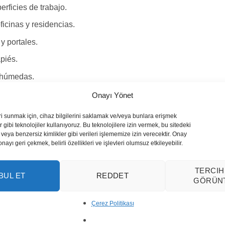
rficies de trabajo.
ficinas y residencias.
y portales.
piés.
 húmedas.
Onayı Yönet
ri sunmak için, cihaz bilgilerini saklamak ve/veya bunlara erişmek
ural (Ígneo)
 gibi teknolojiler kullanıyoruz. Bu teknolojilere izin vermek, bu sitedeki
veya benzersiz kimlikler gibi verileri işlememize izin verecektir. Onay
lancos/grises
yı geri çekmek, belirli özellikleri ve işlevleri olumsuz etkileyebilir.
ia y homogénea
TERCIH
e/Liso)
BUL ET
REDDET
GÖRÜN
to S Black Pulido?
Çerez Politikası
ón blanco y negro combina con todo.