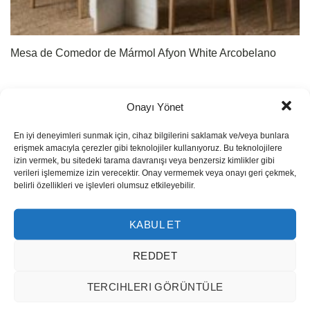
Mesa de Comedor de Mármol Afyon White Arcobelano
Onayı Yönet
En iyi deneyimleri sunmak için, cihaz bilgilerini saklamak ve/veya bunlara
erişmek amacıyla çerezler gibi teknolojiler kullanıyoruz. Bu teknolojilere
izin vermek, bu sitedeki tarama davranışı veya benzersiz kimlikler gibi
verileri işlememize izin verecektir. Onay vermemek veya onayı geri çekmek,
belirli özellikleri ve işlevleri olumsuz etkileyebilir.
KABUL ET
REDDET
TERCIHLERI GÖRÜNTÜLE