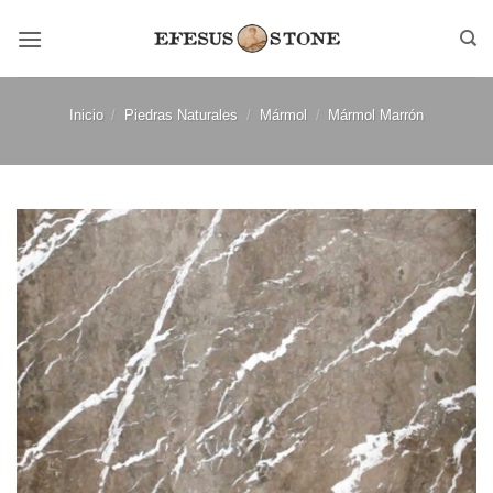
Saltar
al
contenido
Inicio
/
Piedras Naturales
/
Mármol
/
Mármol Marrón