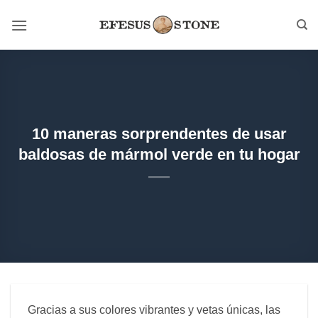
Saltar
al
contenido
10 maneras sorprendentes de usar
baldosas de mármol verde en tu hogar
Gracias a sus colores vibrantes y vetas únicas, las