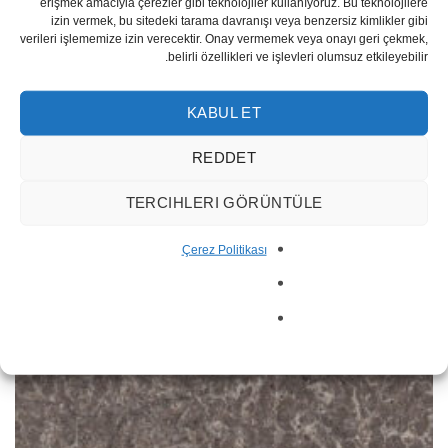
erişmek amacıyla çerezler gibi teknolojiler kullanıyoruz. Bu teknolojilere
izin vermek, bu sitedeki tarama davranışı veya benzersiz kimlikler gibi
verileri işlememize izin verecektir. Onay vermemek veya onayı geri çekmek,
belirli özellikleri ve işlevleri olumsuz etkileyebilir.
Black Noir
KABUL ET
REDDET
TERCIHLERI GÖRÜNTÜLE
Çerez Politikası