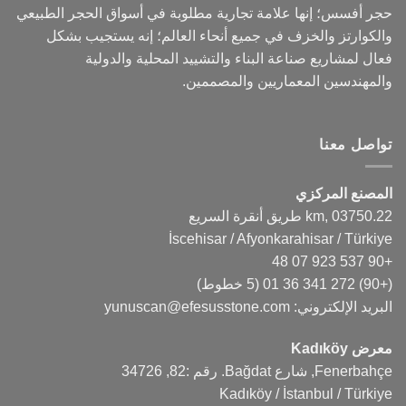
حجر أفسس؛ إنها علامة تجارية مطلوبة في أسواق الحجر الطبيعي
والكوارتز والخزف في جميع أنحاء العالم؛ إنه يستجيب بشكل
فعال لمشاريع صناعة البناء والتشييد المحلية والدولية
والمهندسين المعماريين والمصممين.
تواصل معنا
المصنع المركزي
22.km, 03750 طريق أنقرة السريع
İscehisar / Afyonkarahisar / Türkiye
+90 537 923 07 48
(+90) 272 341 36 01
(5 خطوط)
البريد الإلكتروني:
yunuscan@efesusstone.com
معرض Kadıköy
Fenerbahçe, شارع Bağdat. رقم :82, 34726
Kadıköy / İstanbul / Türkiye