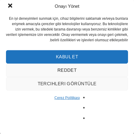
Onayı Yönet
En iyi deneyimleri sunmak için, cihaz bilgilerini saklamak ve/veya bunlara
erişmek amacıyla çerezler gibi teknolojiler kullanıyoruz. Bu teknolojilere
izin vermek, bu sitedeki tarama davranışı veya benzersiz kimlikler gibi
verileri işlememize izin verecektir. Onay vermemek veya onayı geri çekmek,
belirli özellikleri ve işlevleri olumsuz etkileyebilir.
KABUL ET
مجموعة موزاييك الحصرية EC-58
REDDET
TERCIHLERI GÖRÜNTÜLE
Çerez Politikası