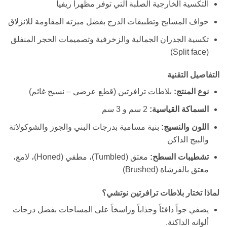
التكسية الخارجية الصلبة التي توفر مظهراً ريفياً
حواف المسابح وتطبيقات الدرج بفضل ميزته المقاومة للانزلاق
تكسية الجدران الجمالية والزخرفية وتصميمات الحجر المنفلق
(Split face)
التفاصيل التقنية
نوع المنتج:
بلاطات ترافرتين (قطع عرضي – نسيج غائم)
السماكة القياسية:
2 سم و 3 سم
اللون والنسيج:
بنية مسامية بدرجات البني والجوز والشوكولاتة
والبيج الداكن
تشطيبات السطح:
معتق (Tumbled)، مطفي (Honed)، لامع،
معتق بالفرشاة (Brushed)
لماذا تختار بلاطات ترافرتين نوتشي؟
يضفي جواً دافئاً وجذاباً وراسخاً على المساحات بفضل درجات
ألوانه الداكنة.