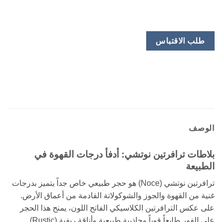
طلب الاقتباس
الوصف
بلاطات ترافرتين نوتشي: أدفأ درجات القهوة في
الطبيعة
ترافرتين نوتشي (Noce) هو حجر طبيعي خاص جداً يتميز بدرجات
غنية من القهوة والجوز والشوكولاتة القادمة من أعماق الأرض.
على عكس الترافرتين الكلاسيكي الفاتح اللون، يمنح هذا الحجر
على الفور طابعاً قوياً وجاذبية طبيعية وأناقة ريفية (Rustic)