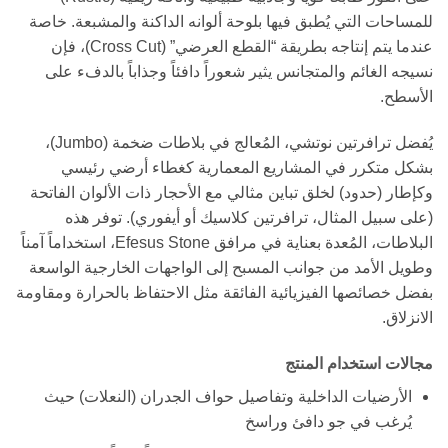
للمساحات التي يُطبق فيها بلوحة ألوانه الداكنة والمشبعة. خاصة
عندما يتم إنتاجه بطريقة “القطع العرضي” (Cross Cut)، فإن
نسيجه الغائم والمتجانس يثير شعوراً دافئاً وجذاباً بالدفء على
الأسطح.
يُفضل ترافرتين نوتشي، المُعالج في بلاطات ضخمة (Jumbo)،
بشكل متكرر في المشاريع المعمارية كغطاء أرضي رئيسي
وكإطار (حدود) لخلق تباين مثالي مع الأحجار ذات الألوان الفاتحة
(على سبيل المثال، ترافرتين كلاسيك أو أيفوري). توفر هذه
البلاطات، المُعدة بعناية في مرافق Efesus Stone، استخداماً آمناً
وطويل الأمد من جوانب المسبح إلى الواجهات الخارجية الواسعة
بفضل خصائصها الفيزيائية الفائقة مثل الاحتفاظ بالحرارة ومقاومة
الانزلاق.
مجالات استخدام المنتج
الأرضيات الداخلية وتفاصيل حواف الجدران (النعلات) حيث
يُرغب في جو دافئ وراسخ