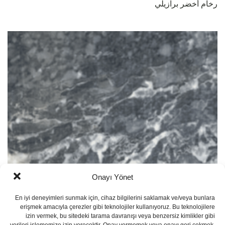
رخام أخضر برازيلي
Onayı Yönet
En iyi deneyimleri sunmak için, cihaz bilgilerini saklamak ve/veya bunlara
erişmek amacıyla çerezler gibi teknolojiler kullanıyoruz. Bu teknolojilere
رخام بارديليو الأسود (Bardiglio Black Afyon)
izin vermek, bu sitedeki tarama davranışı veya benzersiz kimlikler gibi
verileri işlememize izin verecektir. Onay vermemek veya onayı geri çekmek,