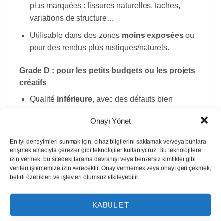
plus marquées : fissures naturelles, taches,
variations de structure…
Utilisable dans des zones
moins exposées
ou
pour des rendus plus rustiques/naturels.
Grade D : pour les petits budgets ou les projets
créatifs
Qualité
inférieure
, avec des défauts bien
visibles.
Onayı Yönet
Réservé à des
usages secondaires
, à petit prix,
ou pour des projets où l’esthétique n’est pas
En iyi deneyimleri sunmak için, cihaz bilgilerini saklamak ve/veya bunlara
erişmek amacıyla çerezler gibi teknolojiler kullanıyoruz. Bu teknolojilere
prioritaire.
izin vermek, bu sitedeki tarama davranışı veya benzersiz kimlikler gibi
verileri işlememize izin verecektir. Onay vermemek veya onayı geri çekmek,
Et le prix dans tout ça ?
belirli özellikleri ve işlevleri olumsuz etkileyebilir.
La qualité et l’origine ont un impact important sur le
coût.
KABUL ET
Par exemple, les marbres italiens (comme le