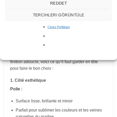
Carrare ou le Calacatta) sont connus pour leur
REDDET
finesse, leur pureté et leur élégance, et sont donc
TERCIHLERI GÖRÜNTÜLE
souvent plus chers que les marbres provenant
d’autres pays.
Çerez Politikası
Finitions de marbre : polie ou adoucie ?
Le choix de la finition peut complètement changer
l’ambiance d’un espace. Entre le marbre poli,
sophistiqué et brillant, et la douce élégance d’une
finition adoucie, voici ce qu’il faut garder en tête
pour faire le bon choix :
1. Côté esthétique
Polie :
Surface lisse, brillante et miroir
Parfait pour sublimer les couleurs et les veines
naturelles du marbre