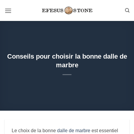
Passer
au
contenu
Conseils pour choisir la bonne dalle de
marbre
Le choix de la bonne
dalle de marbre
est essentiel