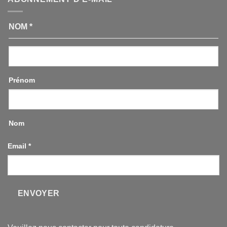
NOM
*
Prénom
Nom
Email
*
ENVOYER