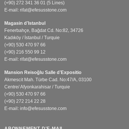
(+90) 272 341 36 01
(5 Lines)
E-mail:
rifat@efesusstone.com
Magasin d’Istanbul
Fenerbahçe, Bağdat Cd. No:82, 34726
Kadıköy / İstanbul / Turquie
(+90) 530 470 97 66
(+90) 216 550 99 12
E-mail:
rifat@efesusstone.com
Mansion Reisoğlu Salle d’Expositio
Akmescit Mah. Türbe Cad. No:47/A, 03100
Centre/ Afyonkarahisar / Turquie
(+90) 530 470 97 66
(+90) 272 214 22 28
E-mail:
info@efesusstone.com
ABONNEMENT D'E-MAIL