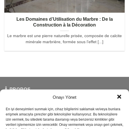
Les Domaines d’Utilisation du Marbre : De la
Construction à la Décoration
Le marbre est une pierre naturelle prisée, composée de calcite
minérale marbrière, formée sous l’effet [...]
Â PROPOS
Onayı Yönet
Reisoğlu Marble est l'une des principales entreprises
En iyi deneyimleri sunmak için, cihaz bilgilerini saklamak ve/veya bunlara
turques de production de pierre naturelle depuis 1943.
erişmek amacıyla çerezler gibi teknolojiler kullanıyoruz. Bu teknolojilere
izin vermek, bu sitedeki tarama davranışı veya benzersiz kimlikler gibi
verileri işlememize izin verecektir. Onay vermemek veya onayı geri çekmek,
Notre entreprise, qui produit du marbre, du travertin, du