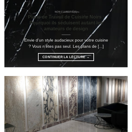
NON CLASSIFIÉ(E)
Plans de Travail de Cuisine Noirs :
Pourquoi ils séduisent autant les
amateurs de design
Envie d’un style audacieux pour votre cuisine
? Vous n’êtes pas seul. Les plans de [...]
CONTINUER LA LECTURE
→