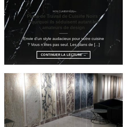
NON CLASSIFIÉ(E)
Plans de Travail de Cuisine Noirs :
Pourquoi ils séduisent autant les
amateurs de design
Envie d’un style audacieux pour votre cuisine
? Vous n’êtes pas seul. Les plans de [...]
CONTINUER LA LECTURE
→