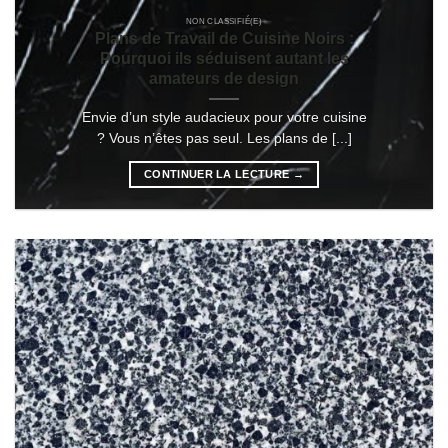
NON CLASSIFIÉ(E)
Plans de Travail de Cuisine Noirs :
Pourquoi ils séduisent autant les
amateurs de design
Envie d’un style audacieux pour votre cuisine
? Vous n’êtes pas seul. Les plans de [...]
CONTINUER LA LECTURE
→