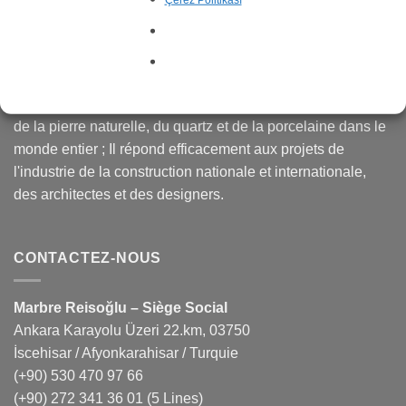
fournit également des services dans de nombreux
domaines tels que la gestion des carrières de marbre, la
production, l'exportation et l'importation.
Efesus Stone ; est une marque recherchée sur les marchés
de la pierre naturelle, du quartz et de la porcelaine dans le
monde entier ; Il répond efficacement aux projets de
l'industrie de la construction nationale et internationale,
des architectes et des designers.
CONTACTEZ-NOUS
Marbre Reisoğlu – Siège Social
Ankara Karayolu Üzeri 22.km, 03750
İscehisar / Afyonkarahisar / Turquie
(+90) 530 470 97 66
(+90) 272 341 36 01
(5 Lines)