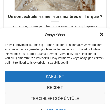
Où sont extraits les meilleurs marbres en Turquie ?
Le marbre, formé par des processus métamorphiques au
cours de millions d’années, est un matériau [...]
Onayı Yönet
En iyi deneyimleri sunmak için, cihaz bilgilerini saklamak ve/veya bunlara
erişmek amacıyla çerezler gibi teknolojiler kullanıyoruz. Bu teknolojilere
izin vermek, bu sitedeki tarama davranışı veya benzersiz kimlikler gibi
verileri işlememize izin verecektir. Onay vermemek veya onayı geri çekmek,
belirli özellikleri ve işlevleri olumsuz etkileyebilir.
Â PROPOS
KABUL ET
Reisoğlu Marble est l'une des principales entreprises
REDDET
turques de production de pierre naturelle depuis 1943.
TERCIHLERI GÖRÜNTÜLE
Notre entreprise, qui produit du marbre, du travertin, du
granit, de l'onyx, du calcaire, et de pierre semi précieuse,
Çerez Politikası