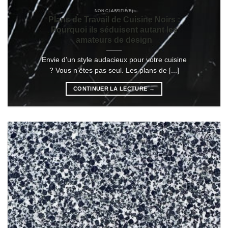
NON CLASSIFIÉ(E)
Plans de Travail de Cuisine Noirs :
Pourquoi ils séduisent autant les
amateurs de design
Envie d’un style audacieux pour votre cuisine
? Vous n’êtes pas seul. Les plans de [...]
CONTINUER LA LECTURE
→