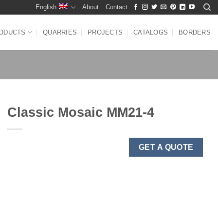
English
About
Contact
ODUCTS
QUARRIES
PROJECTS
CATALOGS
BORDERS
Classic Mosaic MM21-4
GET A QUOTE