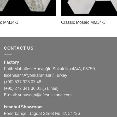
ic MM34-1
Classic Mosaic MM34-3
CONTACT US
Factory
Fatih Mahallesi Hocaoğlu Sokak No:4A/A, 03750
İscehisar / Afyonkarahisar / Turkey
(+90) 537 923 07 48
(+90) 272 341 36 01
(5 Lines)
E-mail:
yunuscan@efesusstone.com
Istanbul Showroom
Fenerbahçe, Bağdat Street No:82, 34726