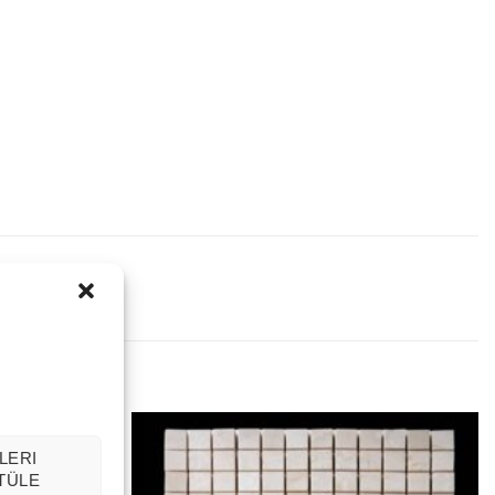
LERI
TÜLE