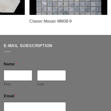
Classic Mosaic MM38-9
E-MAIL SUBSCRIPTION
Name
*
First
Last
Email
*