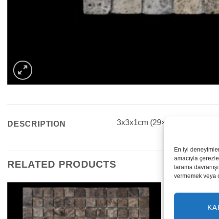
3x3x1cm (29×29)
DESCRIPTION
En iyi deneyimle
amacıyla çerezler
RELATED PRODUCTS
tarama davranışı 
vermemek veya ona
KA