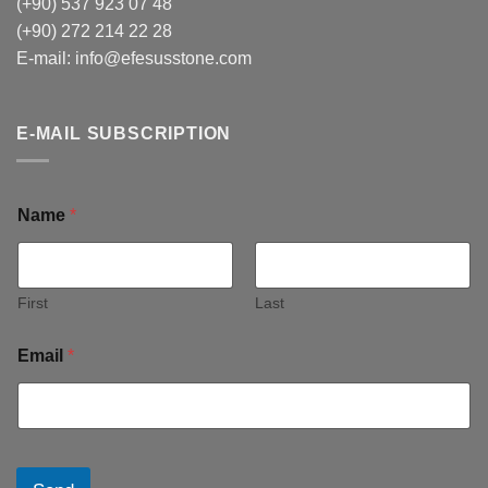
(+90) 537 923 07 48
(+90) 272 214 22 28
E-mail:
info@efesusstone.com
E-MAIL SUBSCRIPTION
Name
*
First
Last
Email
*