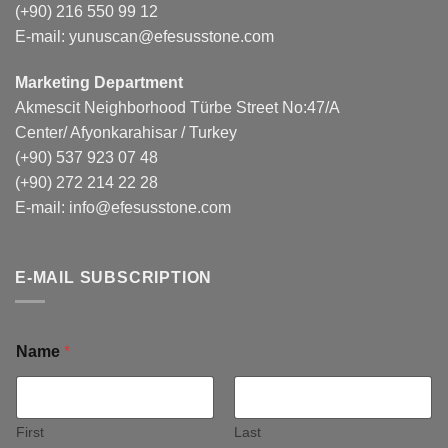
(+90) 216 550 99 12
E-mail:
yunuscan@efesusstone.com
Marketing Department
Akmescit Neighborhood Türbe Street No:47/A
Center/ Afyonkarahisar / Turkey
(+90) 537 923 07 48
(+90) 272 214 22 28
E-mail:
info@efesusstone.com
E-MAIL SUBSCRIPTION
Name
*
First
Last