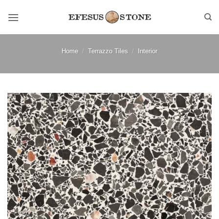
Skip
to
content
Home
/
Terrazzo Tiles
/
Interior