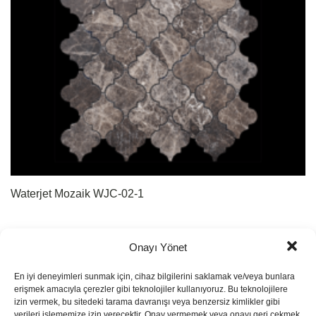
Waterjet Mozaik WJC-02-1
Onayı Yönet
En iyi deneyimleri sunmak için, cihaz bilgilerini saklamak ve/veya bunlara
erişmek amacıyla çerezler gibi teknolojiler kullanıyoruz. Bu teknolojilere
izin vermek, bu sitedeki tarama davranışı veya benzersiz kimlikler gibi
verileri işlememize izin verecektir. Onay vermemek veya onayı geri çekmek,