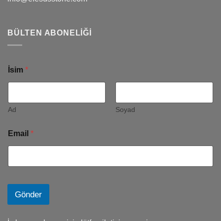
BÜLTEN ABONELIĞI
İsim
*
Ad
Soyad
Email
*
Gönder