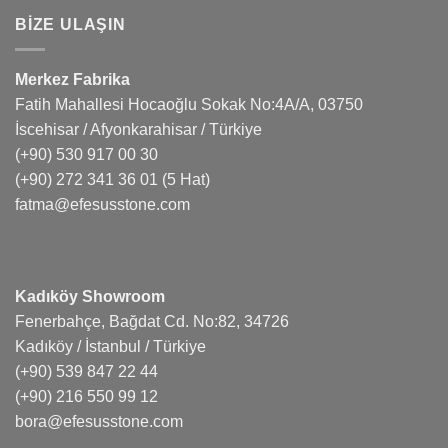
BIZE ULAŞIN
Merkez Fabrika
Fatih Mahallesi Hocaoğlu Sokak No:4A/A, 03750
İscehisar / Afyonkarahisar / Türkiye
(+90) 530 917 00 30
(+90) 272 341 36 01
(5 Hat)
fatma@efesusstone.com
Kadıköy Showroom
Fenerbahçe, Bağdat Cd. No:82, 34726
Kadıköy / İstanbul / Türkiye
(+90) 539 847 22 44
(+90) 216 550 99 12
bora@efesusstone.com