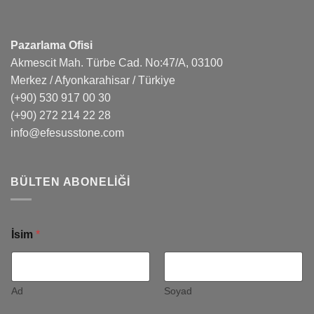
Pazarlama Ofisi
Akmescit Mah. Türbe Cad. No:47/A, 03100
Merkez / Afyonkarahisar / Türkiye
(+90) 530 917 00 30
(+90) 272 214 22 28
info@efesusstone.com
BÜLTEN ABONELIĞI
İsim
*
Ad
Soyad