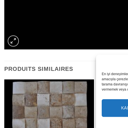
PRODUITS SIMILAIRES
En iyi deneyimle
amacıyla çerezler
tarama davranışı 
vermemek veya ona
KA