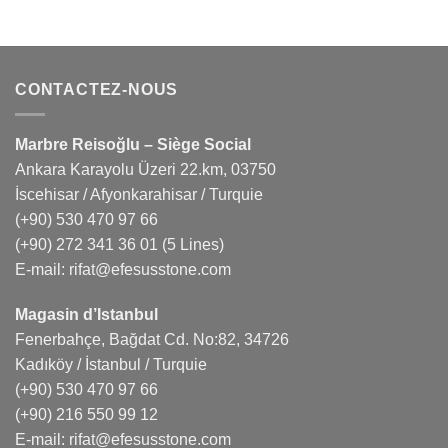
CONTACTEZ-NOUS
Marbre Reisoğlu – Siège Social
Ankara Karayolu Üzeri 22.km, 03750
İscehisar / Afyonkarahisar / Turquie
(+90) 530 470 97 66
(+90) 272 341 36 01
(5 Lines)
E-mail:
rifat@efesusstone.com
Magasin d’Istanbul
Fenerbahçe, Bağdat Cd. No:82, 34726
Kadıköy / İstanbul / Turquie
(+90) 530 470 97 66
(+90) 216 550 99 12
E-mail:
rifat@efesusstone.com