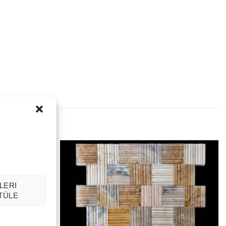
LERI
TÜLE