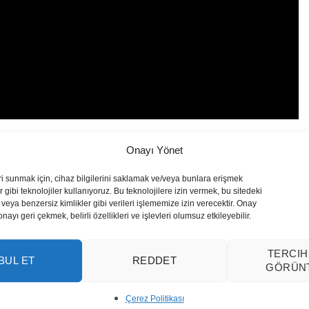
Onayı Yönet
ri sunmak için, cihaz bilgilerini saklamak ve/veya bunlara erişmek
 gibi teknolojiler kullanıyoruz. Bu teknolojilere izin vermek, bu sitedeki
veya benzersiz kimlikler gibi verileri işlememize izin verecektir. Onay
yı geri çekmek, belirli özellikleri ve işlevleri olumsuz etkileyebilir.
TERCIH
BUL ET
REDDET
GÖRÜN
Çerez Politikası