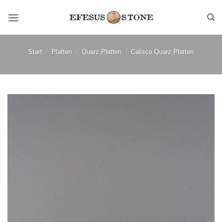
Zum
Inhalt
springen
Start
/
Platten
/
Quarz Platten
/
Calisco Quarz Platten